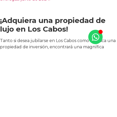
¡Adquiera una propiedad de
lujo en Los Cabos!
Tanto si desea jubilarse en Los Cabos como si busca una
propiedad de inversión, encontrará una magnífica
selección de casas y apartamentos de lujo listos para la
venta. Algunas de las propiedades más impresionantes
se ubican cerca del mar, con vistas espectaculares del
desierto circundante, dos paisajes que se han
convertido en el sello distintivo de Cabo.
En Tao México, ¡podemos ayudarte a comprar la
propiedad de tus sueños en Los Cabos!
¡Contáctanos hoy!
Será un placer conocerte, responder
a todas tus preguntas y guiarte paso a paso en la