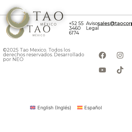
+52 55
Aviso
sales@taocor
3460
Legal
6174
©2025 Tao Mexico. Todos los
derechos reservados. Desarrollado
por NEO
English
(
Inglés
)
Español