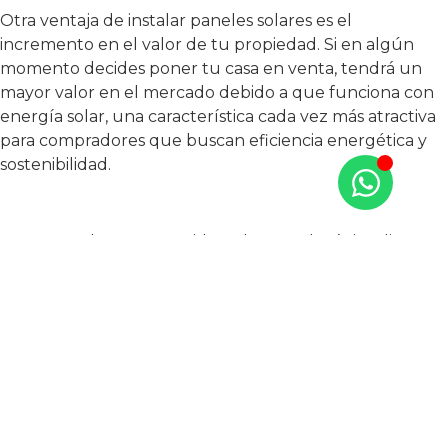
Otra ventaja de instalar paneles solares es el
incremento en el valor de tu propiedad. Si en algún
momento decides poner tu casa en venta, tendrá un
mayor valor en el mercado debido a que funciona con
energía solar, una característica cada vez más atractiva
para compradores que buscan eficiencia energética y
sostenibilidad.
Como puedes ver, estas ideas de tecnología inteligente
para tu hogar serán de gran utilidad, además de
ayudarte a cuidar el planeta y tu bolsillo.
Ya sea que quieras integrar estas tecnologías en tu
hogar actual o en una nueva propiedad que estés por
adquirir, sin duda son una inversión inteligente.