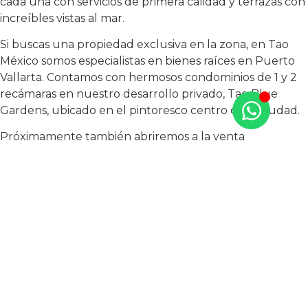
cada una con servicios de primera calidad y terrazas con
increíbles vistas al mar.
Si buscas una propiedad exclusiva en la zona, en Tao
México somos especialistas en bienes raíces en Puerto
Vallarta. Contamos con hermosos condominios de 1 y 2
recámaras en nuestro desarrollo privado, Tao Blue
Gardens, ubicado en el pintoresco centro de la ciudad.
Próximamente también abriremos a la venta
propiedades en nuestro proyecto Tao Marina, que
estará ubicado en la lujosa Marina Vallarta.
¡Contáctenos hoy mismo!
Nos encantará reunirnos con
usted y hablar sobre las propiedades disponibles en
Puerto Vallarta. Será un placer ayudarle a encontrar la
casa de sus sueños en este paraíso para la jubilación.