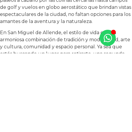
paseos a caballo por las colinas cercanas hasta campos
de golf y vuelos en globo aerostático que brindan vistas
espectaculares de la ciudad, no faltan opciones para los
amantes de la aventura y la naturaleza.
En San Miguel de Allende, el estilo de vida es una
armoniosa combinación de tradición y modernidad, arte
y cultura, comunidad y espacio personal. Ya sea que
estés buscando un lugar para retirarte, una segunda
residencia o simplemente un destino para experimentar
una forma de vida diferente, San Miguel tiene algo que
ofrecer para todos.
Mientras descubres el estilo de vida de San Miguel de
Allende, considera la posibilidad de convertir esta
encantadora ciudad en tu hogar.
TAO México se complace en anunciar que muy pronto