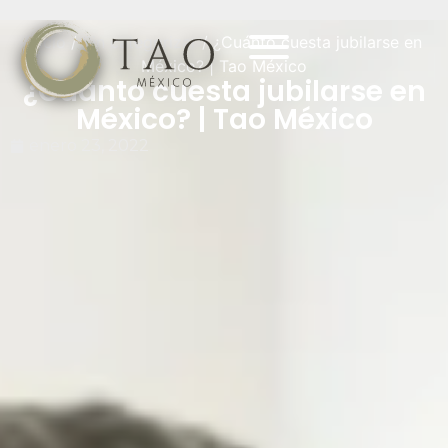
Inicio
/
Sin categorizar
/ ¿Cuánto cuesta jubilarse en
México? | Tao México
¿Cuánto cuesta jubilarse en
México? | Tao México
enero 23, 2022