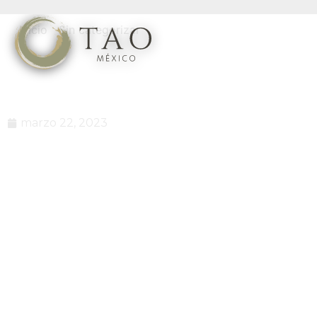
Inicio
/
Sin categorizar
/ ¿Es 2023 un buen año para
comprar una propiedad en Los Cabos?
¿Es 2023 un buen año para
comprar una propiedad en
Los Cabos?
marzo 22, 2023