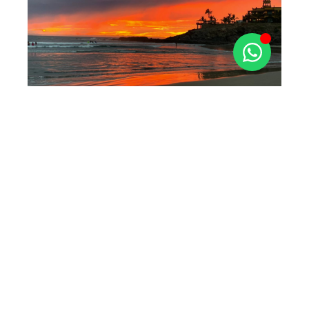
Conquista Agraria
Otro punto para disfrutar del lado del Pacífico son las
playas de Conquista Agraria, una pequeña comunidad
de pescadores y agricultores. De nuevo, estamos
hablando de playas vírgenes, donde encontrarás solo
largas extensiones de arena y un mar hermoso y
poderoso. Así que lleva lo que necesites para
refrescarte y pasar un buen momento aquí.