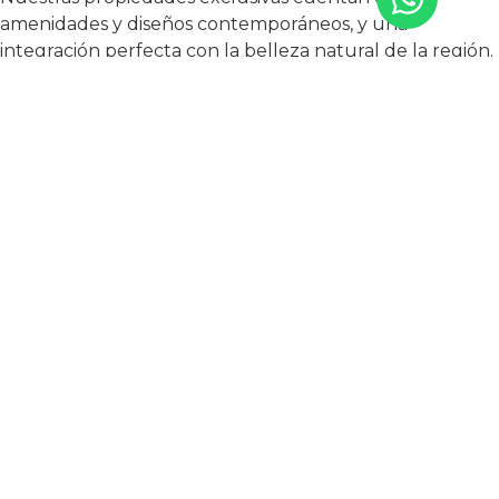
amenidades y diseños contemporáneos, y una
integración perfecta con la belleza natural de la región.
La ubicación única de los desarrollos de TAO México
ofrece a los residentes la oportunidad inigualable de
explorar estas magníficas ruinas mayas a su propio
ritmo. Es una experiencia que combina
maravillosamente las maravillas de la historia antigua
con las comodidades de la vida moderna.
Si te cautiva la idea de residir en medio de estas
notables ruinas mayas y la serena belleza de la Riviera
Maya, TAO México está aquí para ayudarte a hacer
realidad ese sueño. Nuestro equipo está dedicado a
asistirte en encontrar la propiedad perfecta en esta
encantadora región.
Contáctanos
para explorar nuestras propiedades
disponibles y da el primer paso hacia la adquisición de