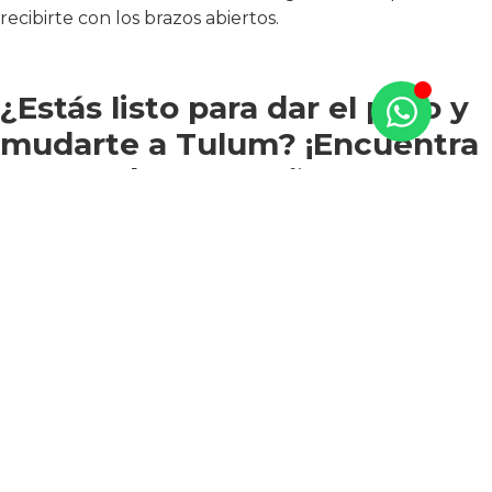
recibirte con los brazos abiertos.
¿Estás listo para dar el paso y
mudarte a Tulum? ¡Encuentra
la casa de tus sueños con TAO
Mexico!
TAO Tulum Real Estate, Riviera Maya. Desde $284,900 USD.
Condominios de 2 recámaras en venta. Entrega inmediata.