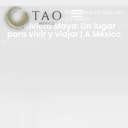
Inicio
/
Sin categorizar
/ La Riviera Maya: Un lugar para
vivir y viajar | A México
La Riviera Maya: Un lugar
para vivir y viajar | A México
mayo 17, 2023