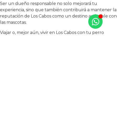
Ser un dueño responsable no solo mejorará tu
experiencia, sino que también contribuirá a mantener la
reputación de Los Cabos como un destino amigable con
las mascotas.
Viajar o, mejor aún, vivir en Los Cabos con tu perro
puede ser una experiencia inolvidable, llena de
aventura y relajación. Desde alojamientos pet-friendly
hasta impresionantes playas, hay opciones para todos,
incluyendo a tu compañero de cuatro patas.
Si te has enamorado del paraíso pet-friendly de Los
Cabos y sueñas con tener una propiedad en este
refugio tropical, has llegado al lugar indicado. En TAO
Mexico, te invitamos a descubrir nuestro exclusivo
desarrollo residencial
Monte Rocella,
donde contamos
con elegantes condominios de 2 recámaras en venta.
Imagina despertar cada mañana con vistas
impresionantes y disfrutar de toda la belleza y cultura