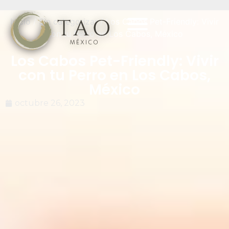
Inicio
/
Sin categorizar
/ Los Cabos Pet-Friendly: Vivir
con tu Perro en Los Cabos, México
Los Cabos Pet-Friendly: Vivir
con tu Perro en Los Cabos,
México
octubre 26, 2023