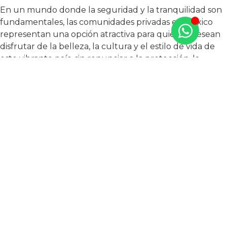
En un mundo donde la seguridad y la tranquilidad son
fundamentales, las comunidades privadas en México
representan una opción atractiva para quienes desean
disfrutar de la belleza, la cultura y el estilo de vida de
este vibrante país, sin renunciar a la protección, la
privacidad y la serenidad que buscan para ellos y sus
familias.
Con acceso controlado, vigilancia las 24 horas, un fuerte
sentido de comunidad y una amplia variedad de
amenidades, estas comunidades ofrecen a sus
residentes una experiencia de vida excepcional. Si estás
considerando mudarte a México, una comunidad
privada podría ser el lugar ideal para llamar hogar,
brindándote no solo una hermosa residencia, sino
también un refugio donde tú y tu familia puedan
prosperar con tranquilidad, seguridad y una excelente
calidad de vida.