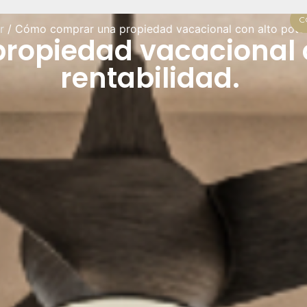
C
r
/ Cómo comprar una propiedad vacacional con alto potenc
opiedad vacacional c
rentabilidad.